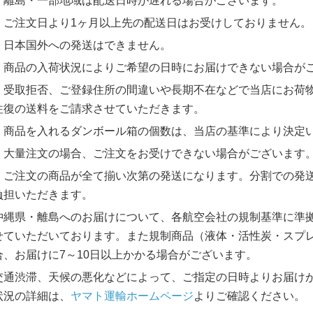
・離島・一部地域は配送日時が遅れる場合がございます。
・ご注文日より1ヶ月以上先の配送日はお受けしておりません。
・日本国外への発送はできません。
・商品の入荷状況によりご希望の日時にお届けできない場合が
・受取拒否、ご登録住所の間違いや長期不在などで当店にお荷
往復の送料をご請求させていただきます。
・商品を入れるダンボール箱の個数は、当店の基準により決定
・大量注文の場合、ご注文をお受けできない場合がございます
・ご注文の商品が全て揃い次第の発送になります。分割での発
負担いただきます。
沖縄県・離島へのお届けについて、各航空会社の規制基準に準
せていただいております。また規制商品（液体・活性炭・スプ
合、お届けに7～10日以上かかる場合がございます。
交通渋滞、天候の悪化などによって、ご指定の日時よりお届け
状況の詳細は、
ヤマト運輸ホームページ
よりご確認ください。